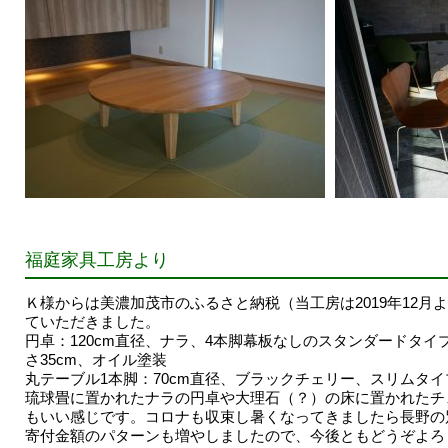
福庭家具工房より
Ｋ様からは美濃加茂市のふるさと納税（当工房は2019年12月
ていただきました。
円卓：120cm直径、ナラ、4本脚幕板なしのスタンダードタ
さ35cm、オイル塗装
丸テーブル1本脚：70cm直径、ブラックチェリー、スリムタイ
琉球畳に置かれたナラの円卓や大理石（？）の床に置かれたチ
もいい感じです。コロナも収束し暑くなってきましたら長野の
寄付金額のパターンも増やしましたので、今後ともどうぞよろ